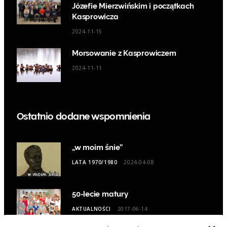
Józefie Mierzwińskim i początkach
Kasprowicza
2024-11-15
Morsowanie z Kasprowiczem
2024-11-11
Ostatnio dodane wspomnienia
„w moim śnie”
LATA 1970/1980
2024-04-08
50-lecie matury
AKTUALNOŚCI
2017-06-14