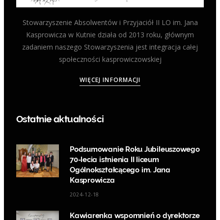
Stowarzyszenie Absolwentów i Przyjaciół II LO im. Jana
Kasprowicza w Kutnie działa od 2013 roku, głównym
zadaniem naszego Stowarzyszenia jest integracja całej
społeczności kasprowiczowskiej
WIĘCEJ INFORMACJI
Ostatnie aktualności
Podsumowanie Roku Jubileuszowego
70-lecia istnienia II liceum
Ogólnokształcącego im. Jana
Kasprowicza
2024-12-18
Kawiarenka wspomnień o dyrektorze