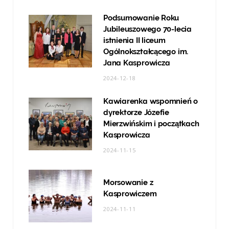
Podsumowanie Roku
Jubileuszowego 70-lecia
istnienia II liceum
Ogólnokształcącego im.
Jana Kasprowicza
2024-12-18
Kawiarenka wspomnień o
dyrektorze Józefie
Mierzwińskim i początkach
Kasprowicza
2024-11-15
Morsowanie z
Kasprowiczem
2024-11-11