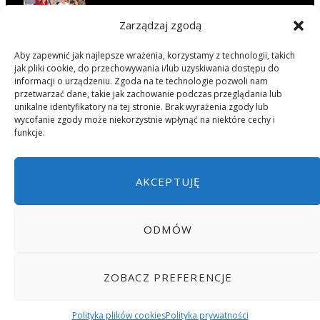
Zarządzaj zgodą
O wędrowaniu z Czesławem
Aby zapewnić jak najlepsze wrażenia, korzystamy z technologii, takich
Widelskim, historia obozów
jak pliki cookie, do przechowywania i/lub uzyskiwania dostępu do
wędrownych w Kasprowiczu
informacji o urządzeniu. Zgoda na te technologie pozwoli nam
opowiedziana słowami uczestników
przetwarzać dane, takie jak zachowanie podczas przeglądania lub
unikalne identyfikatory na tej stronie. Brak wyrażenia zgody lub
LATA 1950/1960
2015-01-11
wycofanie zgody może niekorzystnie wpłynąć na niektóre cechy i
funkcje.
AKCEPTUJĘ
POLITYKA PRYWATNOŚCI
POLITYKA PLIKÓW COOKIES (EU)
ODMÓW
© 2024 STOWARZYSZENIE.KASPROWICZ.EDU.PL
ZOBACZ PREFERENCJE
TOP
Polityka plików cookies
Polityka prywatności