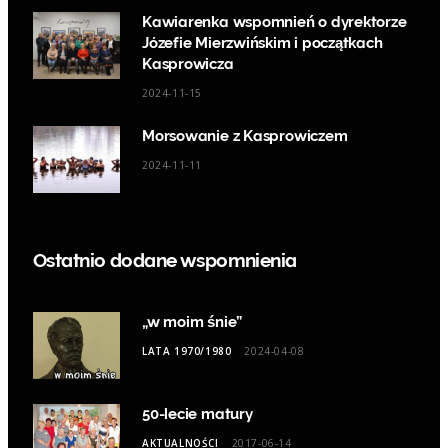
Kawiarenka wspomnień o dyrektorze
Józefie Mierzwińskim i początkach
Kasprowicza
2024-11-15
Morsowanie z Kasprowiczem
2024-11-11
Ostatnio dodane wspomnienia
„w moim śnie”
LATA 1970/1980
2024-04-08
50-lecie matury
AKTUALNOŚCI
2017-06-14