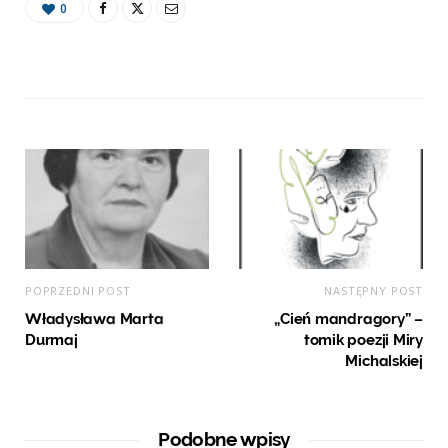
0
POPRZEDNI POST
NASTĘPNY POST
Władysława Marta
„Cień mandragory” –
Durmaj
tomik poezji Miry
Michalskiej
Podobne wpisy