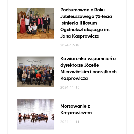
Podsumowanie Roku
Jubileuszowego 70-lecia
istnienia II liceum
Ogólnokształcącego im.
Jana Kasprowicza
2024-12-18
Kawiarenka wspomnień o
dyrektorze Józefie
Mierzwińskim i początkach
Kasprowicza
2024-11-15
Morsowanie z
Kasprowiczem
2024-11-11