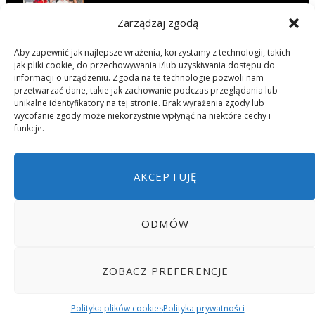
Zarządzaj zgodą
O wędrowaniu z Czesławem
Aby zapewnić jak najlepsze wrażenia, korzystamy z technologii, takich
Widelskim, historia obozów
jak pliki cookie, do przechowywania i/lub uzyskiwania dostępu do
wędrownych w Kasprowiczu
informacji o urządzeniu. Zgoda na te technologie pozwoli nam
opowiedziana słowami uczestników
przetwarzać dane, takie jak zachowanie podczas przeglądania lub
unikalne identyfikatory na tej stronie. Brak wyrażenia zgody lub
LATA 1950/1960
2015-01-11
wycofanie zgody może niekorzystnie wpłynąć na niektóre cechy i
funkcje.
AKCEPTUJĘ
POLITYKA PRYWATNOŚCI
POLITYKA PLIKÓW COOKIES (EU)
ODMÓW
© 2024 STOWARZYSZENIE.KASPROWICZ.EDU.PL
ZOBACZ PREFERENCJE
TOP
Polityka plików cookies
Polityka prywatności