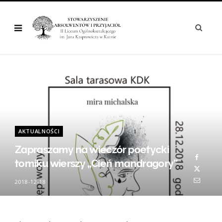
AKTUALNOŚCI
Zapraszamy na wieczór poetycki
tomiku wierszy „Cień mandragory”
2018-12-18