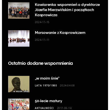
Kawiarenka wspomnień o dyrektorze
Józefie Mierzwińskim i początkach
Kasprowicza
2024-11-15
Morsowanie z Kasprowiczem
2024-11-11
Ostatnio dodane wspomnienia
„w moim śnie”
LATA 1970/1980
2024-04-08
50-lecie matury
AKTUALNOŚCI
2017-06-14