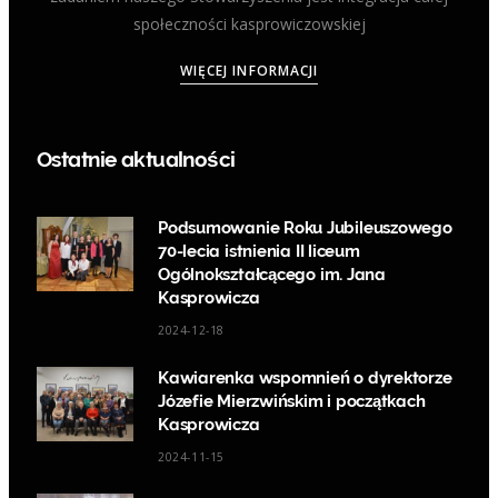
społeczności kasprowiczowskiej
WIĘCEJ INFORMACJI
Ostatnie aktualności
Podsumowanie Roku Jubileuszowego
70-lecia istnienia II liceum
Ogólnokształcącego im. Jana
Kasprowicza
2024-12-18
Kawiarenka wspomnień o dyrektorze
Józefie Mierzwińskim i początkach
Kasprowicza
2024-11-15